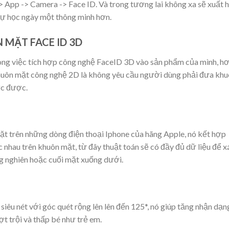
-> App -> Camera -> Face ID. Và trong tương lai không xa sẽ xuất 
ự học ngày một thông minh hơn.
MẶT FACE ID 3D
ong việc tích hợp công nghệ FaceID 3D vào sản phẩm của mình, h
uôn mặt công nghệ 2D là không yêu cầu người dùng phải đưa kh
ực được.
t trên những dòng điện thoại Iphone của hãng Apple, nó kết hợp
c nhau trên khuôn mặt, từ đây thuật toán sẽ có đầy đủ dữ liệu để x
g nghiên hoặc cuối mặt xuống dưới.
iêu nét với góc quét rộng lên lên đến 125*, nó giúp tăng nhận dạn
 trội và thấp bé như trẻ em.