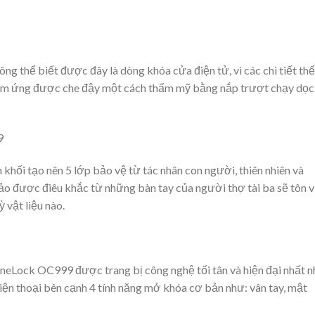
ng thể biết được đây là dòng khóa cửa điện tử, vì các chi tiết thể
h cảm ứng được che đậy một cách thẩm mỹ bằng nắp trượt chạy dọc
hối tạo nên 5 lớp bảo vệ từ tác nhân con người, thiên nhiên và
xảo được điêu khắc từ những bàn tay của người thợ tài ba sẽ tôn v
 vật liệu nào.
neLock OC999 được trang bị công nghệ tối tân và hiện đại nhất n
iện thoại bên cạnh 4 tính năng mở khóa cơ bản như: vân tay, mật