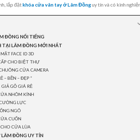
nh, lắp đặt
khóa cửa vân tay ở Lâm Đồng
uy tín và có kinh nghiệ
ÂM ĐỒNG NỔI TIẾNG
 TẠI LÂM ĐỒNG MỚI NHẤT
ẶT FACE ID 3D
CẤP CHO BIỆT THỰ
 CHUÔNG CỬA CAMERA
 – BỀN – ĐẸP “
GIẢ GỖ GIÁ RẺ
CỬA NHÔM KÍNH
 CƯỜNG LỰC
CỔNG NGÕ
 CỬA CUỐN
 CHO CỬA LÙA
Ở LÂM ĐỒNG UY TÍN