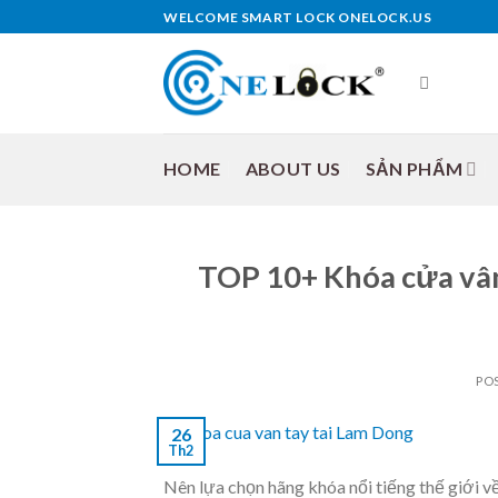
Skip
WELCOME SMART LOCK ONELOCK.US
to
content
HOME
ABOUT US
SẢN PHẨM
TOP 10+ Khóa cửa vân
PO
26
Th2
Nên lựa chọn hãng khóa nổi tiếng thế giới 