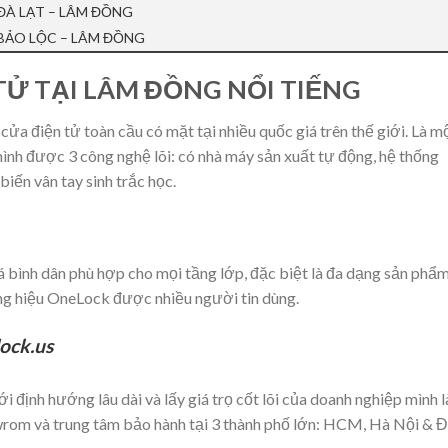
 ĐÀ LẠT – LÂM ĐỒNG
 BẢO LỘC – LÂM ĐỒNG
Ử TẠI LÂM ĐỒNG NỔI TIẾNG
ửa điện tử toàn cầu có mặt tại nhiều quốc giá trên thế giới. Là m
ình được 3 công nghệ lõi: có nhà máy sản xuất tự động, hệ thống
iến vân tay sinh trắc học.
 bình dân phù hợp cho mọi tầng lớp, đặc biệt là đa dạng sản phẩ
ơng hiệu OneLock được nhiều người tin dùng.
ock.us
 định hướng lâu dài và lấy giá trọ cốt lõi của doanh nghiệp mình 
rom và trung tâm bảo hành tại 3 thành phố lớn: HCM, Hà Nội & 