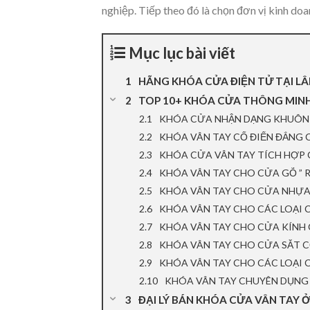
nghiệp. Tiếp theo đó là chọn đơn vị kinh doa
Mục lục bài viết
HÃNG KHÓA CỬA ĐIỆN TỬ TẠI L
TOP 10+ KHÓA CỬA THÔNG MINH
KHÓA CỬA NHẬN DẠNG KHUÔN M
KHÓA VÂN TAY CỔ ĐIỂN ĐẲNG 
KHÓA CỬA VÂN TAY TÍCH HỢP
KHÓA VÂN TAY CHO CỬA GỖ ” RẺ
KHÓA VÂN TAY CHO CỬA NHỰA 
KHÓA VÂN TAY CHO CÁC LOẠI 
KHÓA VÂN TAY CHO CỬA KÍNH
KHÓA VÂN TAY CHO CỬA SẮT 
KHÓA VÂN TAY CHO CÁC LOẠI
KHÓA VÂN TAY CHUYÊN DỤNG
ĐẠI LÝ BÁN KHÓA CỬA VÂN TAY 