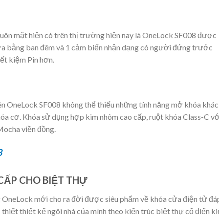
ôn mặt hiện có trên thị trường hiện nay là OneLock SF008 được
cửa bằng ban đêm và 1 cảm biến nhận dạng có người đứng trước
ết kiệm Pin hơn.
ên OneLock SF008 không thể thiếu những tính năng mở khóa khác
khóa cơ. Khóa sử dụng hợp kim nhôm cao cấp, ruột khóa Class-C vớ
Mocha viền đồng.
8
CẤP CHO BIỆT THỰ
g OneLock mới cho ra đời được siêu phẩm về khóa cửa điện tử đá
hiết thiết kế ngôi nhà của mình theo kiến trúc biệt thự cổ điển k