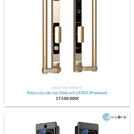
KHÓA CỬA ĐIỆN TỬ
Khóa cửa vân tay OneLock LX003 (Premium)
17.500.000
₫