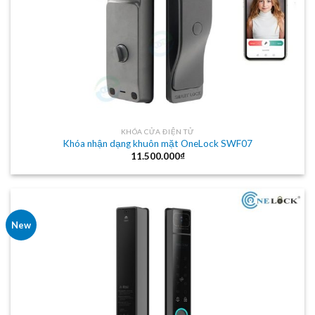
KHÓA CỬA ĐIỆN TỬ
Khóa nhận dạng khuôn mặt OneLock SWF07
11.500.000
₫
New