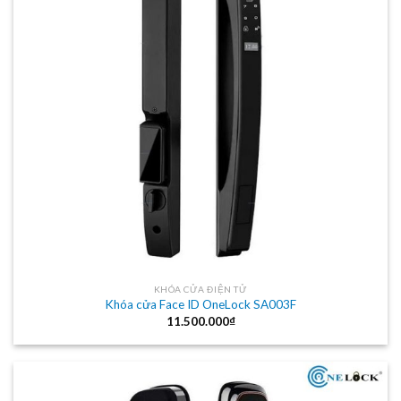
KHÓA CỬA ĐIỆN TỬ
Khóa cửa Face ID OneLock SA003F
11.500.000
₫