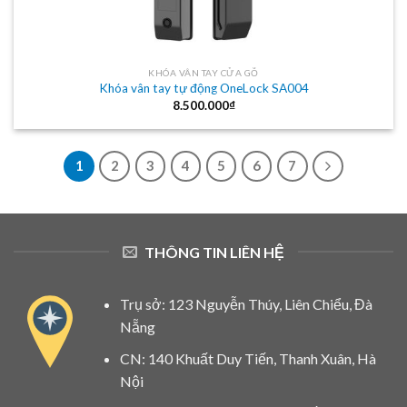
KHÓA VÂN TAY CỬA GỖ
Khóa vân tay tự động OneLock SA004
8.500.000
₫
1
2
3
4
5
6
7
THÔNG TIN LIÊN HỆ
Trụ sở: 123 Nguyễn Thúy, Liên Chiểu, Đà
Nẵng
CN: 140 Khuất Duy Tiến, Thanh Xuân, Hà
Nội