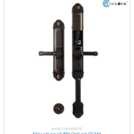
KHÓA CỬA ĐIỆN TỬ
Khóa vân tay cổ điển OneLock OC666