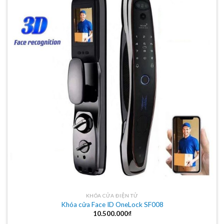
KHÓA CỬA ĐIỆN TỬ
Khóa cửa Face ID OneLock SF008
10.500.000
₫