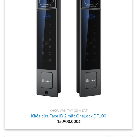
KHÓA VÂN TAY CỬA SẮT
Khóa cửa Face ID 2 mặt OneLock DF100
15.900.000
₫