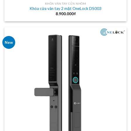
KHÓA VÂN TAY CỬA NHÔM
Khóa cửa vân tay 2 mặt OneLock DS003
8.900.000
₫
New