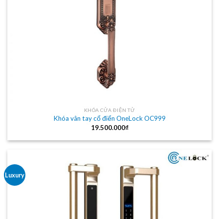
KHÓA CỬA ĐIỆN TỬ
Khóa vân tay cổ điển OneLock OC999
19.500.000
₫
Luxury