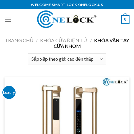
Skip
WELCOME SMART LOCK ONELOCK.US
to
content
0
TRANG CHỦ
/
KHÓA CỬA ĐIỆN TỬ
/
KHÓA VÂN TAY
CỬA NHÔM
Luxury