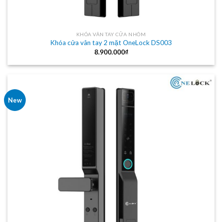
KHÓA VÂN TAY CỬA NHÔM
Khóa cửa vân tay 2 mặt OneLock DS003
8.900.000
₫
New