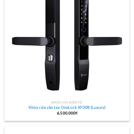
KHÓA CỬA ĐIỆN TỬ
Khóa cửa vân tay OneLock XF008 (Luxury)
6.500.000
₫