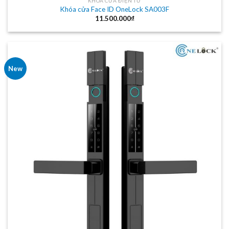
KHÓA CỬA ĐIỆN TỬ
Khóa cửa Face ID OneLock SA003F
11.500.000
₫
New