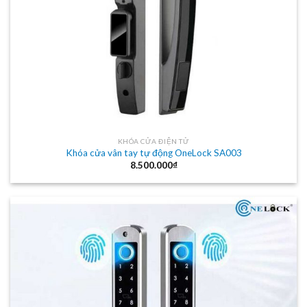
KHÓA CỬA ĐIỆN TỬ
Khóa cửa vân tay tự động OneLock SA003
8.500.000
₫