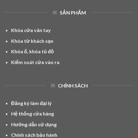
cửa khác, khóa vân tay hay là
khóa cửa điện tử cho cửa
SẢN PHẨM
nhôm
có các loại chính như sau:
Khóa vân tay có tay gạt:
thường ứng dụng để lắp mới hoặc
Khóa cửa vân tay
thay khóa cơ sẵn.
Khóa từ khách sạn
Khóa vân tay tự động:
không có tay gạt vì khóa đóng mở
Khóa ổ, khóa tủ đồ
tự động, thân khóa sẽ kiêm luôn tay nắm mở cửa.
Kiểm soát cửa vào ra
Khóa vân tay không có tay nắm:
thường ứng dụng để lắp
cùng khóa cơ sẵn.
Khóa vân tay lắp âm:
thường ứng dụng cho những cửa có
CHÍNH SÁCH
yêu cầu kỷ thuật riêng.
Khóa từ nam châm:
sử dụng điện và chốt khóa bằng từ nam
Đăng ký làm đại lý
châm, thường dùng cho kiểm soát cửa vào ra.
Hệ thống cửa hàng
Hướng dẫn sử dụng
Nhưng thực tế khi khiển khai thì thông thường gia chủ sẽ
chọn hãng nhôm kính chốt phươn án thiết kế dạng đóng mở
Chính sách bảo hành