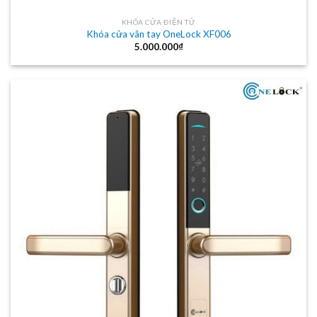
KHÓA CỬA ĐIỆN TỬ
Khóa cửa vân tay OneLock XF006
5.000.000
₫