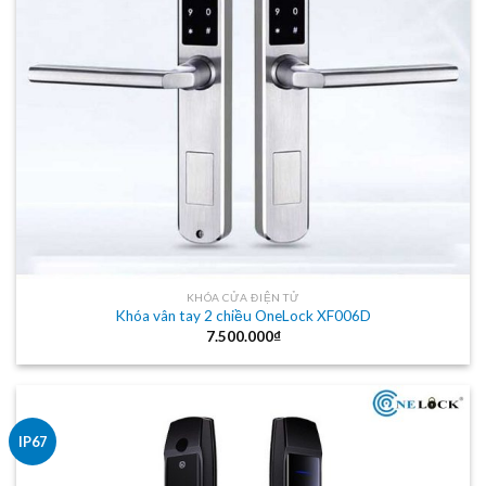
KHÓA CỬA ĐIỆN TỬ
Khóa vân tay 2 chiều OneLock XF006D
7.500.000
₫
IP67