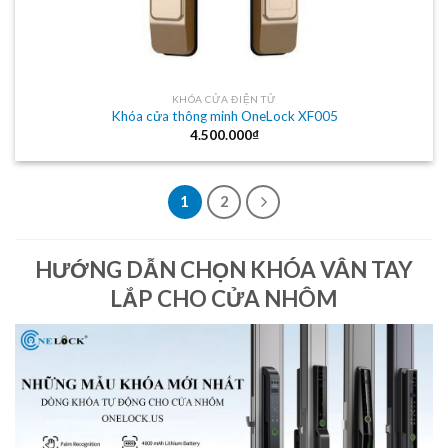
KHÓA CỬA ĐIỆN TỬ
Khóa cửa thông minh OneLock XF005
4.500.000
₫
1
2
HƯỚNG DẪN CHỌN KHÓA VÂN TAY
LẮP CHO CỬA NHÔM