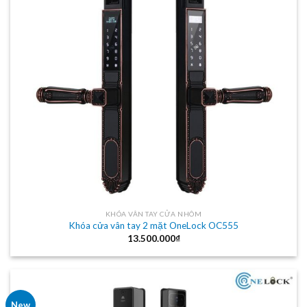
KHÓA VÂN TAY CỬA NHÔM
Khóa cửa vân tay 2 mặt OneLock OC555
13.500.000
₫
New