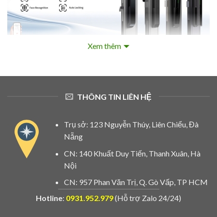
Xem thêm
Hiện nay trên thị trường có rất nhiều thương hiệu cửa nhôm:
XIngfa, Topal, Eurowindow, PMI, Việt Pháp, Việt Nhật,
Owin…Đó là chưa nói các dạng đóng mở vào ra, lùa qua lại,
cửa trượt quay, cửa trượt xếp hoặc là cửa nhôm lắp thủy lực
âm sàn mở 2 chiều…
THÔNG TIN LIÊN HỆ
Chỉ riêng hãng OneLock thôi thì đã có đến trên 15 mẫu
khóa
Trụ sở: 123 Nguyễn Thúy, Liên Chiểu, Đà
điện tử cho cửa nhôm kính
, nào là khóa điện tử tay gạt.
Nẵng
khóa vân tay tự động, khóa vân tay 2 mặt…Vậy thì mẫu khóa
CN: 140 Khuất Duy Tiến, Thanh Xuân, Hà
nào sẽ được ứng dụng lắp đặt phù hợp với cửa nhôm của
Nội
quý khách sẽ được chúng tôi mô tả chi tiết bên dưới.
CN: 957 Phan Văn Trị, Q. Gò Vấp, TP HCM
VẬY KHÓA VÂN TAY CHO CỬA NHÔM CÓ
Hotline
:
0931.952.979
(Hỗ trợ Zalo 24/24)
MẤY LOẠI ?
Nếu dựa vào kiểu dáng thiết kế thì cũng giống như các loại