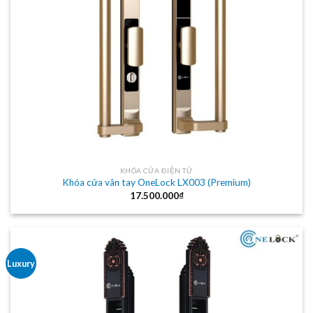
KHÓA CỬA ĐIỆN TỬ
Khóa cửa vân tay OneLock LX003 (Premium)
17.500.000
₫
Luxury