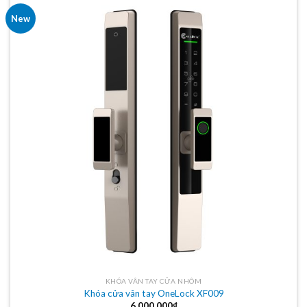
New
KHÓA VÂN TAY CỬA NHÔM
Khóa cửa vân tay OneLock XF009
6.000.000
₫