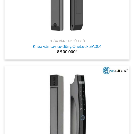
KHÓA VÂN TAY CỬA GỖ
Khóa vân tay tự động OneLock SA004
8.500.000
₫