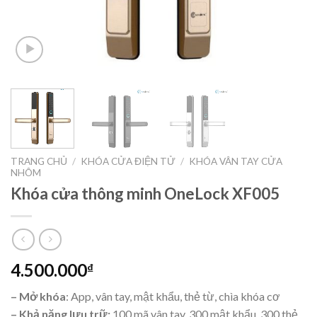
TRANG CHỦ
/
KHÓA CỬA ĐIỆN TỬ
/
KHÓA VÂN TAY CỬA
NHÔM
Khóa cửa thông minh OneLock XF005
4.500.000
₫
– Mở khóa
: App, vân tay, mật khẩu, thẻ từ, chìa khóa cơ
– Khả năng lưu trữ:
100 mã vân tay, 300 mật khẩu, 300 thẻ