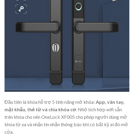
Đầu tiên là khóa hỗ trợ 5 tính năng mở khóa:
App, vân tay,
mật khẩu, thẻ từ và chìa khóa cơ
. Nhờ tích hợp wifi sẵn
trên khóa cho nên OneLock XF005 cho phép người dùng mở
khóa từ xa và nhận tin nhắn thông báo khi có bất kỳ ai đó mở
cửa.