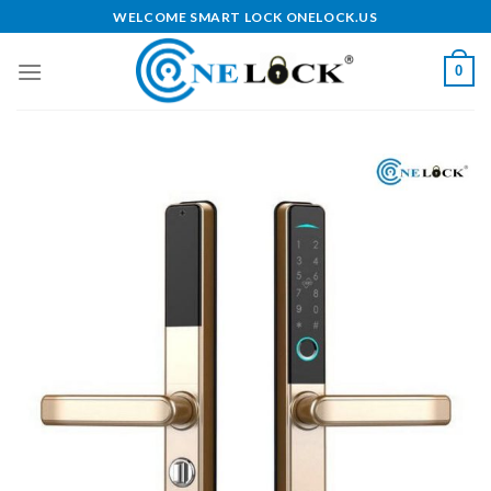
Skip
WELCOME SMART LOCK ONELOCK.US
to
content
0