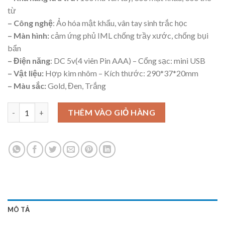
từ
– Công nghệ
: Ảo hóa mật khẩu, vân tay sinh trắc học
– Màn hình:
cảm ứng phủ IML chống trầy xước, chống bụi
bẩn
– Điện năng
: DC 5v(4 viên Pin AAA) – Cổng sạc: mini USB
– Vật liệu:
Hợp kim nhôm – Kích thước: 290*37*20mm
– Màu sắc:
Gold, Đen, Trắng
Khóa cửa thông minh OneLock XF005 số lượng
THÊM VÀO GIỎ HÀNG
MÔ TẢ