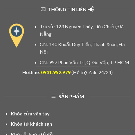
THÔNG TIN LIÊN HỆ
Trụ sở: 123 Nguyễn Thúy, Liên Chiểu, Đà
Nẵng
CN: 140 Khuất Duy Tiến, Thanh Xuân, Hà
Nội
CN: 957 Phan Văn Trị, Q. Gò Vấp, TP HCM
Hotline
:
0931.952.979
(Hỗ trợ Zalo 24/24)
SẢN PHẨM
Khóa cửa vân tay
Khóa từ khách sạn
Khóa ổ, khóa tủ đồ