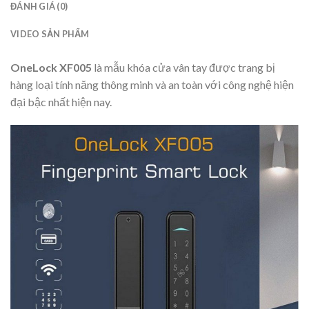
ĐÁNH GIÁ (0)
VIDEO SẢN PHẨM
OneLock XF005
là mẫu khóa cửa vân tay được trang bị
hàng loại tính năng thông minh và an toàn với công nghệ hiện
đại bậc nhất hiện nay.