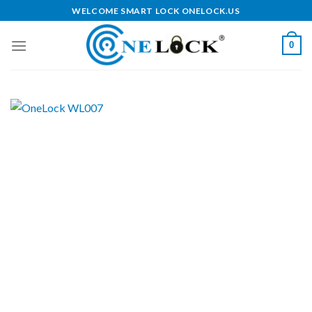
Skip
WELCOME SMART LOCK ONELOCK.US
to
content
0