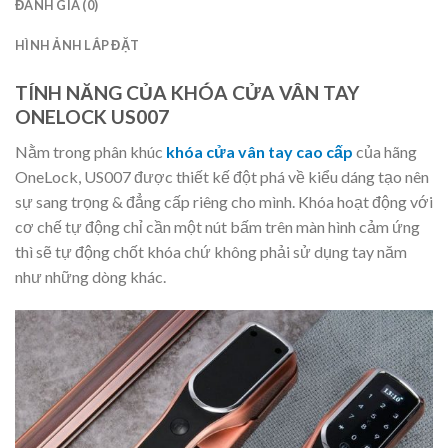
ĐÁNH GIÁ (0)
HÌNH ẢNH LẮP ĐẶT
TÍNH NĂNG CỦA KHÓA CỬA VÂN TAY
ONELOCK US007
Nằm trong phân khúc
khóa cửa vân tay cao cấp
của hãng
OneLock, US007 được thiết kế đột phá về kiểu dáng tạo nên
sự sang trọng & đẳng cấp riêng cho mình. Khóa hoạt động với
cơ chế tự động chỉ cần một nút bấm trên màn hình cảm ứng
thì sẽ tự động chốt khóa chứ không phải sử dụng tay năm
như những dòng khác.