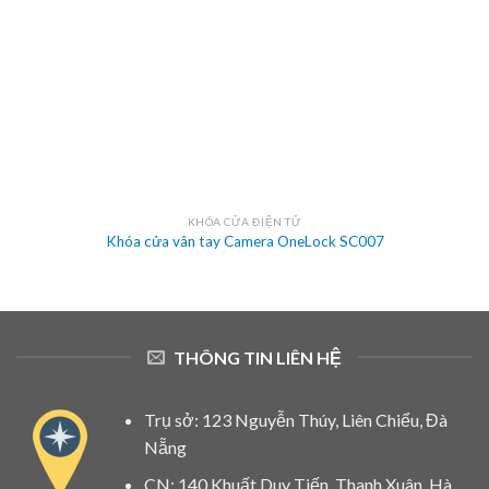
KHÓA CỬA ĐIỆN TỬ
Khóa cửa vân tay Camera OneLock SC007
THÔNG TIN LIÊN HỆ
Trụ sở: 123 Nguyễn Thúy, Liên Chiểu, Đà
Nẵng
CN: 140 Khuất Duy Tiến, Thanh Xuân, Hà