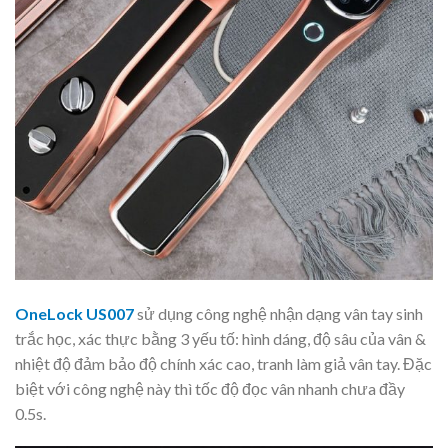
OneLock US007
sử dụng công nghệ nhận dạng vân tay sinh
trắc học, xác thực bằng 3 yếu tố: hình dáng, độ sâu của vân &
nhiệt độ đảm bảo độ chính xác cao, tranh làm giả vân tay. Đặc
biệt với công nghệ này thì tốc độ đọc vân nhanh chưa đầy
0.5s.