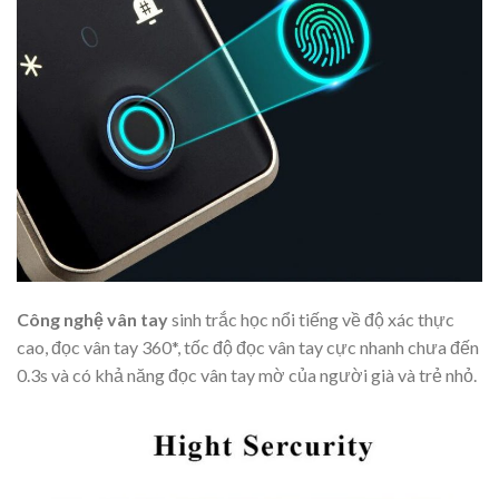
Công nghệ vân tay
sinh trắc học nổi tiếng về độ xác thực
cao, đọc vân tay 360*, tốc độ đọc vân tay cực nhanh chưa đến
0.3s và có khả năng đọc vân tay mờ của người già và trẻ nhỏ.