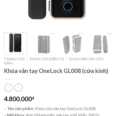
TRANG CHỦ
/
KHÓA CỬA ĐIỆN TỬ
/
KHÓA VÂN TAY CỬA
KÍNH
Khóa vân tay OneLock GL008 (cửa kính)
4.800.000
₫
– Tên sản phẩm
: Khóa cửa vân tay OneLock GL008
– Mở khóa:
App (Bluetooth), vân tay, mật khẩu, thẻ từ