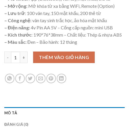
– Mở rộng:
Mở khóa từ xa bằng WiFi, Remote (Option)
– Lưu trữ
: 100 vân tay, 150 mật khẩu, 200 thẻ từ
– Công nghệ:
vân tay sinh trắc học, ảo hóa mật khẩu
– Điện năng:
4v Pin AA 5V – Cổng cấp nguồn: mini USB
– Kích thước
: 190*76*38mm – Chất liệu: Thép & nhựa ABS
– Màu sắc:
Đen – Bảo hành: 12 tháng
Khóa vân tay OneLock GL008 (cửa kính) số lượng
THÊM VÀO GIỎ HÀNG
MÔ TẢ
ĐÁNH GIÁ (0)