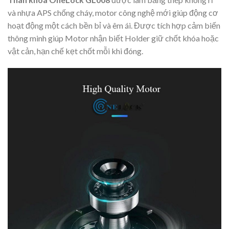
và nhựa APS chống cháy, motor công nghệ mới giúp động cơ
hoạt động một cách bền bỉ và êm ái. Được tích hợp cảm biến
thông minh giúp Motor nhận biết Holder giữ chốt khóa hoặc
vật cản, hạn chế kẹt chốt mỗi khi đóng.