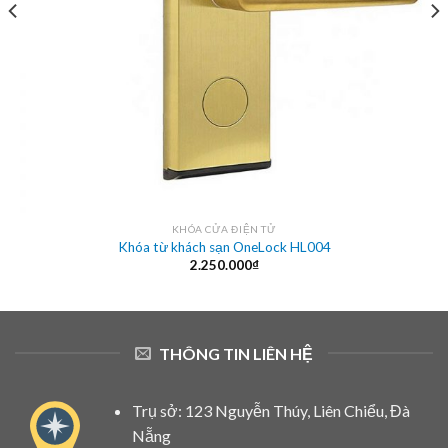
KHÓA CỬA ĐIỆN TỬ
Khóa từ khách sạn OneLock HL004
2.250.000
₫
THÔNG TIN LIÊN HỆ
Trụ sở: 123 Nguyễn Thúy, Liên Chiểu, Đà
Nẵng