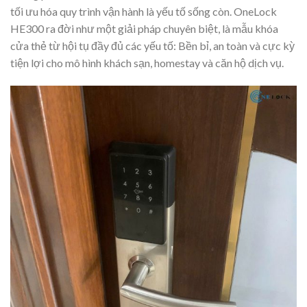
tối ưu hóa quy trình vận hành là yếu tố sống còn. OneLock
HE300 ra đời như một giải pháp chuyên biệt, là mẫu khóa
cửa thẻ từ hội tụ đầy đủ các yếu tố: Bền bỉ, an toàn và cực kỳ
tiện lợi cho mô hình khách sạn, homestay và căn hộ dịch vụ.