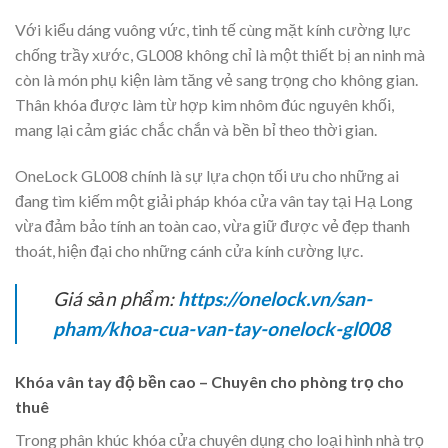
Với kiểu dáng vuông vức, tinh tế cùng mặt kính cường lực
chống trầy xước, GL008 không chỉ là một thiết bị an ninh mà
còn là món phụ kiện làm tăng vẻ sang trọng cho không gian.
Thân khóa được làm từ hợp kim nhôm đúc nguyên khối,
mang lại cảm giác chắc chắn và bền bỉ theo thời gian.
OneLock GL008 chính là sự lựa chọn tối ưu cho những ai
đang tìm kiếm một giải pháp khóa cửa vân tay tại Hạ Long
vừa đảm bảo tính an toàn cao, vừa giữ được vẻ đẹp thanh
thoát, hiện đại cho những cánh cửa kính cường lực.
Giá sản phẩm:
https://onelock.vn/san-
pham/khoa-cua-van-tay-onelock-gl008
Khóa vân tay độ bền cao – Chuyên cho phòng trọ cho
thuê
Trong phân khúc khóa cửa chuyên dụng cho loại hình nhà trọ