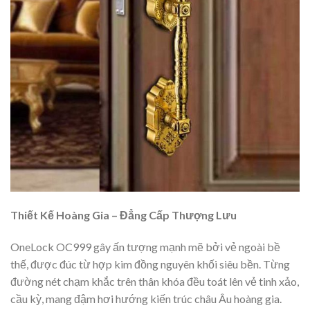
Thiết Kế Hoàng Gia – Đẳng Cấp Thượng Lưu
OneLock OC999 gây ấn tượng mạnh mẽ bởi vẻ ngoài bề
thế, được đúc từ hợp kim đồng nguyên khối siêu bền. Từng
đường nét chạm khắc trên thân khóa đều toát lên vẻ tinh xảo,
cầu kỳ, mang đậm hơi hướng kiến trúc châu Âu hoàng gia.