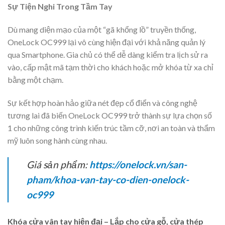
Sự Tiện Nghi Trong Tầm Tay
Dù mang diện mạo của một “gã khổng lồ” truyền thống,
OneLock OC999 lại vô cùng hiện đại với khả năng quản lý
qua Smartphone. Gia chủ có thể dễ dàng kiểm tra lịch sử ra
vào, cấp mật mã tạm thời cho khách hoặc mở khóa từ xa chỉ
bằng một chạm.
Sự kết hợp hoàn hảo giữa nét đẹp cổ điển và công nghệ
tương lai đã biến OneLock OC999 trở thành sự lựa chọn số
1 cho những công trình kiến trúc tầm cỡ, nơi an toàn và thẩm
mỹ luôn song hành cùng nhau.
Giá sản phẩm:
https://onelock.vn/san-
pham/khoa-van-tay-co-dien-onelock-
oc999
Khóa cửa vân tay hiện đại – Lắp cho cửa gỗ, cửa thép