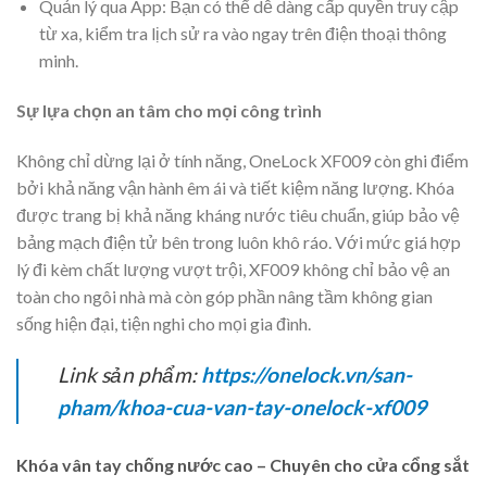
Quản lý qua App: Bạn có thể dễ dàng cấp quyền truy cập
từ xa, kiểm tra lịch sử ra vào ngay trên điện thoại thông
minh.
Sự lựa chọn an tâm cho mọi công trình
Không chỉ dừng lại ở tính năng, OneLock XF009 còn ghi điểm
bởi khả năng vận hành êm ái và tiết kiệm năng lượng. Khóa
được trang bị khả năng kháng nước tiêu chuẩn, giúp bảo vệ
bảng mạch điện tử bên trong luôn khô ráo. Với mức giá hợp
lý đi kèm chất lượng vượt trội, XF009 không chỉ bảo vệ an
toàn cho ngôi nhà mà còn góp phần nâng tầm không gian
sống hiện đại, tiện nghi cho mọi gia đình.
Link sản phẩm:
https://onelock.vn/san-
pham/khoa-cua-van-tay-onelock-xf009
Khóa vân tay chống nước cao – Chuyên cho cửa cổng sắt