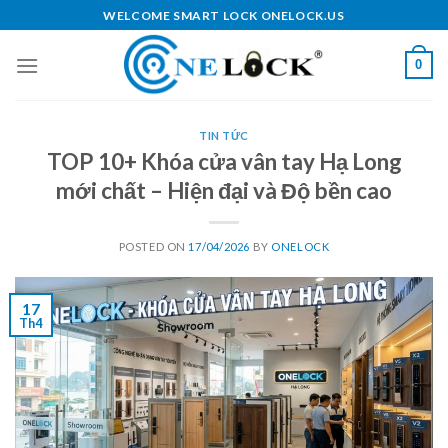
Skip
WELCOME SMART LOCK ONELOCK.US
to
content
0
TIN TỨC
TOP 10+ Khóa cửa vân tay Hạ Long
mới chất – Hiện đại và Độ bền cao
POSTED ON
17/04/2026
BY
ONELOCK
17
Th4