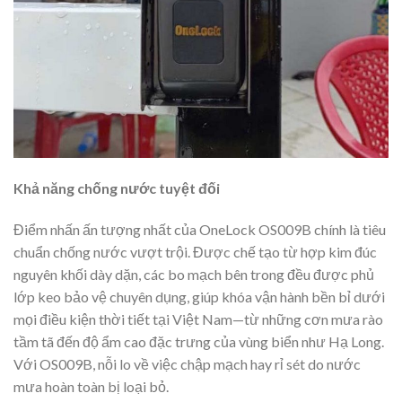
Khả năng chống nước tuyệt đối
Điểm nhấn ấn tượng nhất của OneLock OS009B chính là tiêu
chuẩn chống nước vượt trội. Được chế tạo từ hợp kim đúc
nguyên khối dày dặn, các bo mạch bên trong đều được phủ
lớp keo bảo vệ chuyên dụng, giúp khóa vận hành bền bỉ dưới
mọi điều kiện thời tiết tại Việt Nam—từ những cơn mưa rào
tầm tã đến độ ẩm cao đặc trưng của vùng biển như Hạ Long.
Với OS009B, nỗi lo về việc chập mạch hay rỉ sét do nước
mưa hoàn toàn bị loại bỏ.