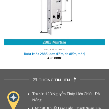
PHỤ KIỆN KHÓA
Ruột khóa 2885 (đơn điểm, đa điểm, móc)
450.000
₫
THÔNG TIN LIÊN HỆ
Trụ sở: 123 Nguyễn Thúy, Liên Chiểu, Đà
Nẵng
CN: 140 Khuất Duy Tiến, Thanh Xuân, Hà