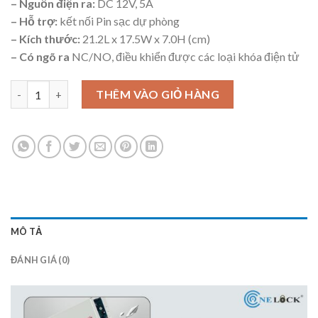
– Nguồn điện ra:
DC 12V, 5A
– Hỗ trợ:
kết nối Pin sạc dự phòng
– Kích thước:
21.2L x 17.5W x 7.0H (cm)
– Có ngõ ra
NC/NO, điều khiển được các loại khóa điện tử
Tủ điện tuyến tính OnePower 3 số lượng
THÊM VÀO GIỎ HÀNG
MÔ TẢ
ĐÁNH GIÁ (0)