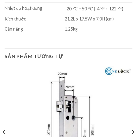
o
o
o
o
Nhiệt độ hoạt động
-20
C ~ 50
C (-4
F ~ 122
F)
Kích thước
21.2L x 17.5W x 7.0H (cm)
Cân nặng
1.25kg
SẢN PHẨM TƯƠNG TỰ