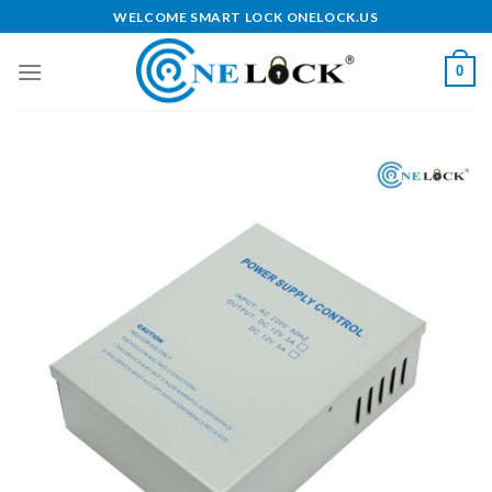
Skip
WELCOME SMART LOCK ONELOCK.US
to
content
0