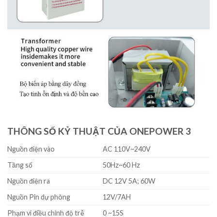
THÔNG SỐ KỶ THUẬT CỦA ONEPOWER 3
Nguồn điện vào
AC 110V~240V
Tầng số
50Hz~60 Hz
Nguồn điện ra
DC 12V 5A; 60W
Nguồn Pin dự phòng
12V/7AH
Phạm vi điều chỉnh độ trễ
0 ~15S