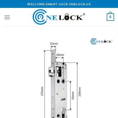
Skip
WELCOME SMART LOCK ONELOCK.US
to
content
0