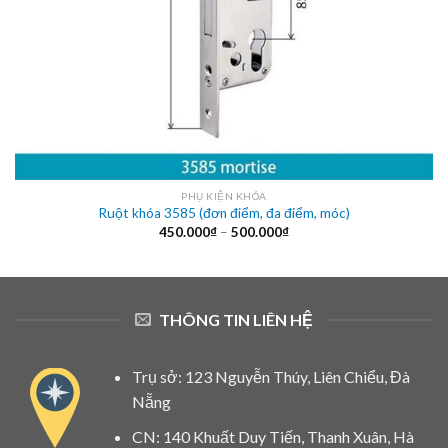
PHỤ KIỆN KHÓA
Ruột khóa 3585 (đơn điểm, đa điểm, móc)
Khoảng
450.000
₫
–
500.000
₫
giá:
từ
450.000₫
đến
500.000₫
THÔNG TIN LIÊN HỆ
Trụ sở: 123 Nguyễn Thúy, Liên Chiểu, Đà
Nẵng
CN: 140 Khuất Duy Tiến, Thanh Xuân, Hà