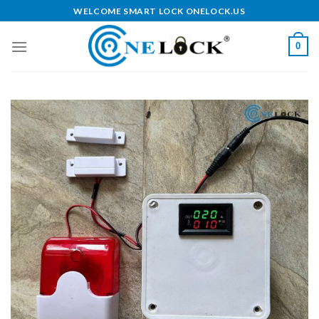
Skip
WELCOME SMART LOCK ONELOCK.US
to
content
0