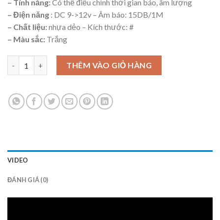
– Tính năng:
Có thể điều chỉnh thời gian báo, âm lượng
– Điện năng
: DC 9->12v – Âm báo: 15DB/1M
– Chất liệu:
nhựa dẻo – Kích thước: #
– Màu sắc:
Trắng
Bộ báo động quên đóng cửa số lượng
THÊM VÀO GIỎ HÀNG
VIDEO
ĐÁNH GIÁ (0)