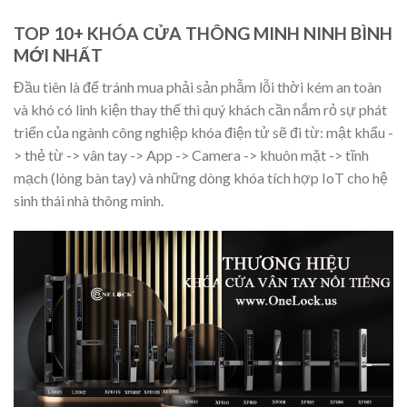
TOP 10+ KHÓA CỬA THÔNG MINH NINH BÌNH
MỚI NHẤT
Đầu tiên là để tránh mua phải sản phẫm lỗi thời kém an toàn
và khó có linh kiện thay thế thì quý khách cần nắm rỏ sự phát
triển của ngành công nghiệp khóa điện tử sẽ đi từ: mật khẩu -
> thẻ từ -> vân tay -> App -> Camera -> khuôn mặt -> tĩnh
mạch (lòng bàn tay) và những dòng khóa tích hợp IoT cho hệ
sinh thái nhà thông minh.