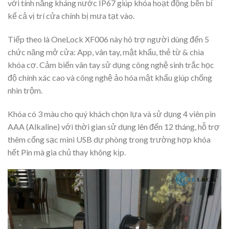
với tính năng kháng nước IP67 giúp khóa hoạt động bền bỉ
kể cả vị trí cửa chính bị mưa tạt vào.
Tiếp theo là OneLock XF006 này hõ trợ người dùng đến 5
chức năng mở cửa: App, vân tay, mật khẩu, thẻ từ & chìa
khóa cơ. Cảm biến vân tay sử dụng công nghệ sinh trắc học
độ chính xác cao và công nghệ ảo hóa mật khẩu giúp chống
nhìn trộm.
Khóa có 3 màu cho quý khách chọn lựa và sử dụng 4 viên pin
AAA (Alkaline) với thời gian sử dụng lên đến 12 tháng, hỗ trợ
thêm cổng sạc mini USB dự phòng trong trường hợp khóa
hết Pin mà gia chủ thay không kịp.