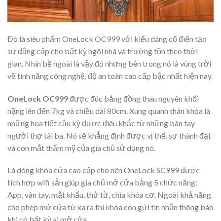
Đó là siêu phẩm OneLock OC999 với kiểu dáng cổ điến tạo
sự đẳng cấp cho bất kỳ ngôi nhà và trường tồn theo thời
gian. Nhìn bề ngoài là vậy đó nhưng bên trong nó là vùng trời
về tính năng công nghệ, độ an toàn cao cấp bậc nhất hiện nay.
OneLock OC999
được đúc bằng đồng thau nguyên khối
nặng lên đến 7kg và chiều dài 80cm. Xung quanh thân khóa là
những họa tiết cầu kỳ được điêu khắc từ những bàn tay
người thợ tài ba. Nó sẽ khẳng định được vị thế, sự thành đạt
và con mắt thẩm mỹ của gia chủ sử dụng nó.
Là dòng khóa cửa cao cấp cho nên OneLock SC999 được
tích hợp wifi sẵn giúp gia chủ mở cửa bằng 5 chức năng:
App, vân tay, mật khẩu, thử từ, chìa khóa cơ. Ngoài khả năng
cho phép mở cửa từ xa ra thì khóa còn gửi tin nhắn thông báo
khi có bất kỳ ai mở cửa.