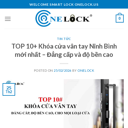
Skip
WELCOME SMART LOCK ONELOCK.US
to
content
0
TIN TỨC
TOP 10+ Khóa cửa vân tay Ninh Bình
mới nhất – Đẳng cấp và độ bền cao
POSTED ON
25/02/2026
BY
ONELOCK
25
Th2