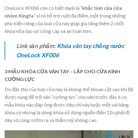
OneLock XF006 còn có biệt danh là “
khắc tinh của cửa
nhôm Xingfa
” vì nó hỗ trợ ruột đa điểm, một trong những
phụ kiện riêng của loại cửa này giúp gia tăng thêm 2 chốt
khóa nữa tạo sự cứng cáp và an toàn hơn.
Link sản phẩm:
Khóa vân tay chống nước
OneLock XF006
3 MẪU KHÓA CỬA VÂN TAY – LẮP CHO CỬA KÍNH
CƯỜNG LỰC
Do đặc thù của loại cửa này là không thể khoan cắt sau khi đã
được nung để trở nên “cường lực” cho nên trước đây ít có
mẫu khóa nào đáp ứng được tiêu chí này hoặc một vài hãng
khóa có nhưng là dòng khóa sử dụng nguồn điện 12v phải đi
dây vô cùng rườm ra và thẩm mỹ không cao.