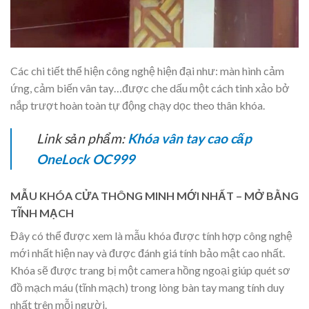
Các chi tiết thể hiện công nghệ hiện đại như: màn hình cảm
ứng, cảm biến vân tay…được che dấu một cách tinh xảo bở
nắp trượt hoàn toàn tự động chạy dọc theo thân khóa.
Link sản phẩm:
Khóa vân tay cao cấp
OneLock OC999
MẪU KHÓA CỬA THÔNG MINH MỚI NHẤT – MỞ BẰNG
TĨNH MẠCH
Đây có thể được xem là mẫu khóa được tính hợp công nghệ
mới nhất hiện nay và được đánh giá tính bảo mật cao nhất.
Khóa sẽ được trang bị một camera hồng ngoại giúp quét sơ
đồ mạch máu (tĩnh mạch) trong lòng bàn tay mang tính duy
nhất trên mỗi người.