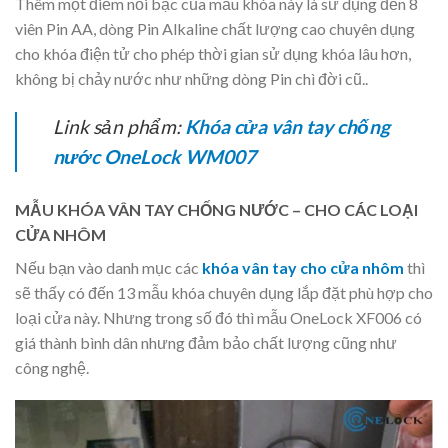
Thêm một điểm nổi bậc của mẫu khóa này là sử dụng đến 8
viên Pin AA, dòng Pin Alkaline chất lượng cao chuyên dụng
cho khóa điện tử cho phép thời gian sử dụng khóa lâu hơn,
không bị chảy nước như những dòng Pin chì đời cũ..
Link sản phẩm:
Khóa cửa vân tay chống
nước OneLock WM007
MẪU KHÓA VÂN TAY CHỐNG NƯỚC – CHO CÁC LOẠI
CỬA NHÔM
Nếu bạn vào danh mục các
khóa vân tay cho cửa nhôm
thì
sẽ thấy có đến 13 mẫu khóa chuyên dụng lắp đặt phù hợp cho
loại cửa này. Nhưng trong số đó thì mẫu OneLock XF006 có
giá thành bình dân nhưng đảm bảo chất lượng cũng như
công nghệ.