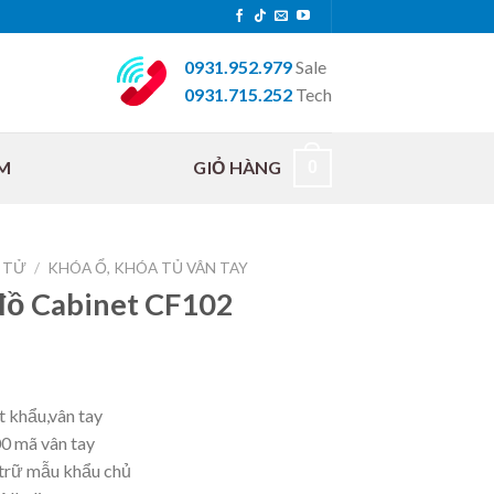
0931.952.979
Sale
0931.715.252
Tech
M
GIỎ HÀNG
0
 TỬ
/
KHÓA Ổ, KHÓA TỦ VÂN TAY
 đồ Cabinet CF102
 khẩu,vân tay
00 mã vân tay
 trữ mẫu khẩu chủ