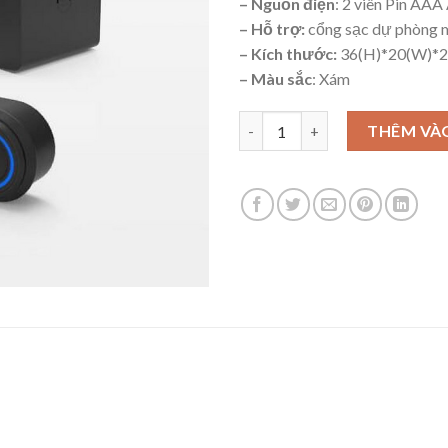
– Nguồn điện
: 2 viên Pin AAA
– Hỗ trợ:
cổng sạc dự phòng m
– Kích thước:
36(H)*20(W)*2
– Màu sắc
: Xám
Khóa vân tay tủ đồ Cabinet CF
THÊM VÀ