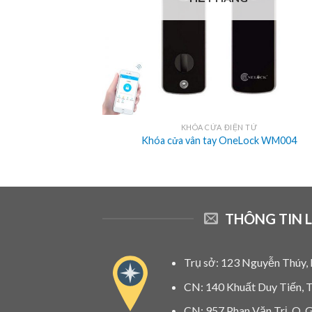
 TỬ
KHÓA CỬA ĐIỆN TỬ
Lock WS003
Khóa cửa vân tay OneLock WM004
THÔNG TIN L
Trụ sở: 123 Nguyễn Thúy, 
CN: 140 Khuất Duy Tiến, 
CN: 957 Phan Văn Trị, Q.