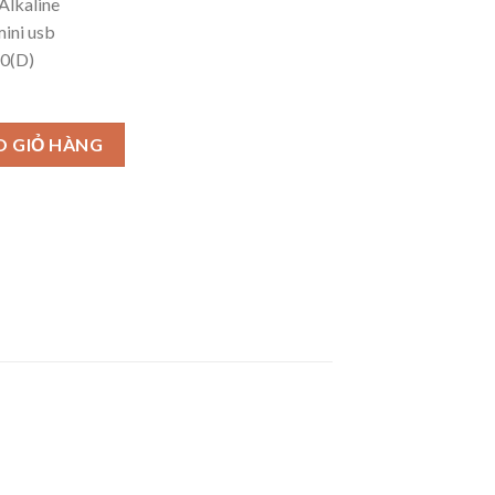
 Alkaline
ini usb
0(D)
102 số lượng
O GIỎ HÀNG