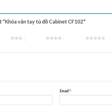
ét “Khóa vân tay tủ đồ Cabinet CF102”
 5 sao
4 trên 5 sao
5 trên 5 sao
Email
*