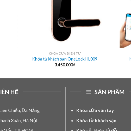
KHÓA CỬA ĐIỆN TỬ
Khóa từ khách sạn OneLock HL009
3.450.000
₫
IÊN HỆ
SẢN PHẨM
Liên Chiểu, Đà Nẵng
Khóa cửa vân tay
Thanh Xuân, Hà Nội
Khóa từ khách sạn
 Gò Vấp, TP HCM
Khóa ổ, khóa tủ đồ