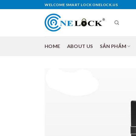
Skip
WELCOME SMART LOCK ONELOCK.US
to
content
HOME
ABOUT US
SẢN PHẨM