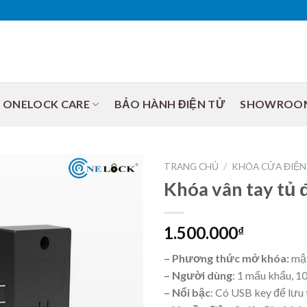
ONELOCK CARE
BẢO HÀNH ĐIỆN TỬ
SHOWROO
TRANG CHỦ
/
KHÓA CỬA ĐIỆN
Khóa vân tay tủ
1.500.000
₫
– Phương thức mở khóa:
mật
– Người dùng
: 1 mấu khẩu, 1
– Nổi bậc
: Có USB key để lưu