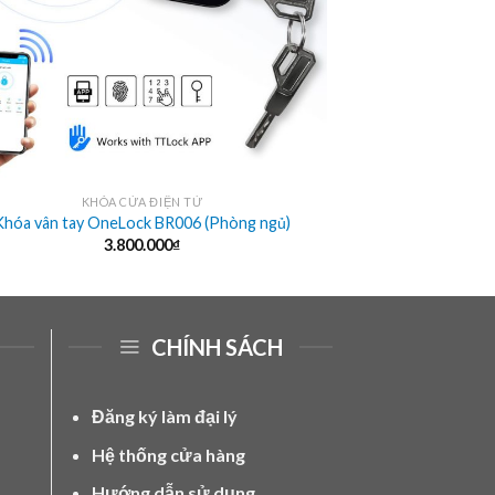
KHÓA CỬA ĐIỆN TỬ
Khóa vân tay OneLock BR006 (Phòng ngủ)
3.800.000
₫
CHÍNH SÁCH
Đăng ký làm đại lý
Hệ thống cửa hàng
Hướng dẫn sử dụng